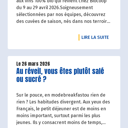
aux vins 100% bio qui revient chez Biocoop
du 9 au 29 avril 2026.Soigneusement
sélectionnées par nos équipes, découvrez
des cuvées de saison, nés dans nos terroirs,
de producteurs engagés et toujours dans le
respect de l’environnement.
DE L'ART
LIRE LA SUITE
Le 26 mars 2026
Lire la suite de l'article
Au réveil, vous êtes plutôt salé
ou sucré ?
Sur le pouce, en modebreakfastou rien de
rien ? Les habitudes divergent. Aux yeux des
Français, le petit déjeuner est de moins en
moins important, surtout parmi les plus
jeunes. Ils y consacrent moins de temps,