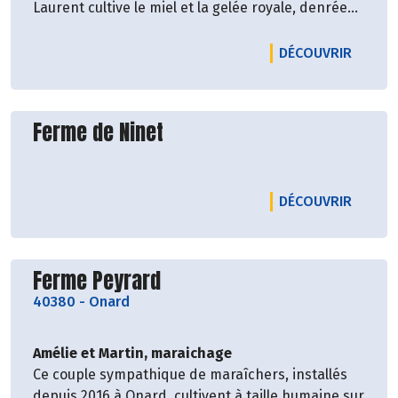
Laurent cultive le miel et la gelée royale, denrée
rare car il n'est que le deuxième à le récolter sur
le département.
LE PRO
DÉCOUVRIR
Un miel de qualité : aucune transformation, les
essaims grandissent dans un environnement
diversifié, ce qui permet de varier les goûts.
Découvrir le producteur
Ferme de Ninet
LE PRO
DÉCOUVRIR
Découvrir le producteur
Ferme Peyrard
40380
-
Onard
Amélie et Martin, maraichage
Ce couple sympathique de maraîchers, installés
depuis 2016 à Onard, cultivent à taille humaine sur