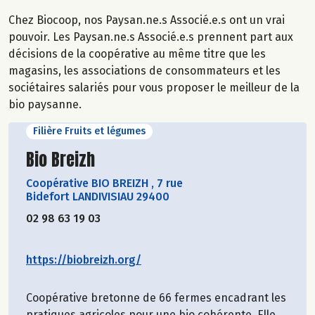
Chez Biocoop, nos Paysan.ne.s Associé.e.s ont un vrai
pouvoir. Les Paysan.ne.s Associé.e.s prennent part aux
décisions de la coopérative au même titre que les
magasins, les associations de consommateurs et les
sociétaires salariés pour vous proposer le meilleur de la
bio paysanne.
Filière Fruits et légumes
Découvrir le producteur
Bio Breizh
Coopérative BIO BREIZH
,
7 rue
Bidefort LANDIVISIAU 29400
02 98 63 19 03
https://biobreizh.org/
Coopérative bretonne de 66 fermes encadrant les
pratiques agricoles pour une bio cohérente. Elle