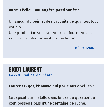
Anne-Cécile : Boulangère passionnée !
Un amour du pain et des produits de qualités, tout
est bio !
Une production sous vos yeux, au fournil vous
pouvez voir, gouter, visiter et acheter.
LE PRO
DÉCOUVRIR
Anne-Cécile Barbier nous livre ces bons pains,
pains spéciaux et brioches.
Découvrir le producteur
Retrouvez ces produits dans notre rayon
BIGOT LAURENT
traiteur !
64270
-
Salies-de-Béarn
Laurent Bigot, l'homme qui parle aux abeilles !
Cet apiculteur installé dans le bas du quartier du
coût possède plus d'une centaine de ruche.