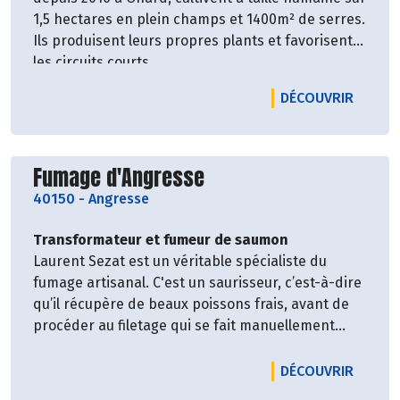
1,5 hectares en plein champs et 1400m² de serres.
Ils produisent leurs propres plants et favorisent
les circuits courts.
En plus de leurs légumes retrouvez aussi leurs
LE PR
DÉCOUVRIR
bocaux dans notre magasin.
Découvrir le producteur
Fumage d'Angresse
40150
-
Angresse
Transformateur et fumeur de saumon
Laurent Sezat est un véritable spécialiste du
fumage artisanal. C'est un saurisseur, c’est-à-dire
qu’il récupère de beaux poissons frais, avant de
procéder au filetage qui se fait manuellement
ainsi que le retrait des arêtes et le tranchage, le ?
salage est fait au sel naturel de Guérande et le
LE PR
DÉCOUVRIR
fumage traditionnel à la sciure de hêtre.