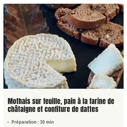
Lire la suite de la recette
Mothais sur feuille, pain à la farine de
châtaigne et confiture de dattes
Préparation : 30 min