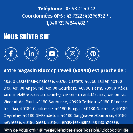
Téléphone :
05 58 41 40 42
Coordonnées GPS :
43,7322546296932 ° ,
-1,04092374844482 °
Nous suivre sur
Votre magasin Biocoop L'eveil (40990) est proche de :
40360 Castelnau-Chalosse, 40260 Castets, 40260 Taller, 40100
Dax, 40990 Angoumé, 40990 Gourbera, 40990 Herm, 40990 Mées,
40180 Rivière-Saas-et-Gourby, 40990 St-Paul-lès-Dax, 40990 St-
Vincent-de-Paul, 40180 Saubusse, 40990 Téthieu, 40180 Bénesse-
lès-Dax, 40180 Candresse, 40180 Heugas, 40180 Narrosse, 40180
Oeyreluy, 40180 St-Pandelon, 40180 Saugnac-et-Cambran, 40180
Seyresse, 40180 Siest, 40180 Tercis-les-Bains, 40180 Yzosse,
40380 Cassen, 40180 Clermont, 40380 Gamarde-les-Bains, 40180
Afin de vous offrir la meilleure expérience possible, Biocoop utilise