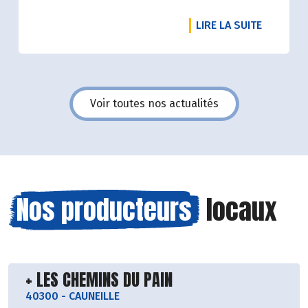
mangent à l'extérieur ou pas du tout.
DE L'ART
LIRE LA SUITE
Véronique Bourfe-Rivière.
Voir toutes nos actualités
Nos producteurs
locaux
Découvrir le producteur
+ LES CHEMINS DU PAIN
40300
-
CAUNEILLE