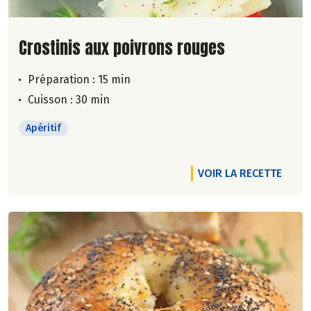
Lire la suite de la recette
Crostinis aux poivrons rouges
Préparation : 15 min
Cuisson : 30 min
Apéritif
VOIR LA RECETTE