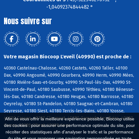
-1,04092374844482 °
Nous suivre sur
Votre magasin Biocoop L'eveil (40990) est proche de :
40360 Castelnau-Chalosse, 40260 Castets, 40260 Taller, 40100
Dax, 40990 Angoumé, 40990 Gourbera, 40990 Herm, 40990 Mées,
40180 Rivière-Saas-et-Gourby, 40990 St-Paul-lès-Dax, 40990 St-
Vincent-de-Paul, 40180 Saubusse, 40990 Téthieu, 40180 Bénesse-
lès-Dax, 40180 Candresse, 40180 Heugas, 40180 Narrosse, 40180
Oeyreluy, 40180 St-Pandelon, 40180 Saugnac-et-Cambran, 40180
Seyresse, 40180 Siest, 40180 Tercis-les-Bains, 40180 Yzosse,
40380 Cassen, 40180 Clermont, 40380 Gamarde-les-Bains, 40180
Afin de vous offrir la meilleure expérience possible, Biocoop utilise
Garrey, 40380 Gibret, 40180 Goos
des cookies : pour assurer une performance optimale du site, pour
récolter des statistiques afin d'analyser le trafic et la performance
du site et vous proposer une navigation personnalisée en toute