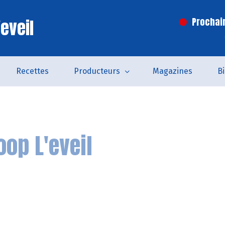
eveil
Prochai
Recettes
Producteurs
Magazines
B
oop L'eveil