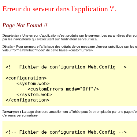
Erreur du serveur dans l'application '/'.
Page Not Found !!
Description :
Une erreur d'application s'est produite sur le serveur. Les paramètres d'erreur
par les navigateurs qui s'exécutent sur l'ordinateur serveur local.
Détails =
Pour permettre l'affichage des détails de ce message d'erreur spécifique sur les o
valeur "off" à l'attribut "mode" de cette balise <customErrors>.
<!-- Fichier de configuration Web.Config -->

<configuration>

    <system.web>

        <customErrors mode="Off"/>

    </system.web>

</configuration>
Remarques :
La page d'erreurs actuellement affichée peut être remplacée par une page d'erre
d'erreurs personnalisée !
<!-- Fichier de configuration Web.Config -->
