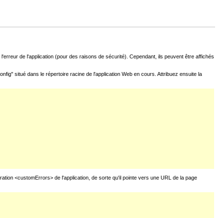
l'erreur de l'application (pour des raisons de sécurité). Cependant, ils peuvent être affichés
fig" situé dans le répertoire racine de l'application Web en cours. Attribuez ensuite la
uration <customErrors> de l'application, de sorte qu'il pointe vers une URL de la page