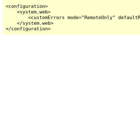
<configuration>

    <system.web>

        <customErrors mode="RemoteOnly" defaultR
    </system.web>

</configuration>