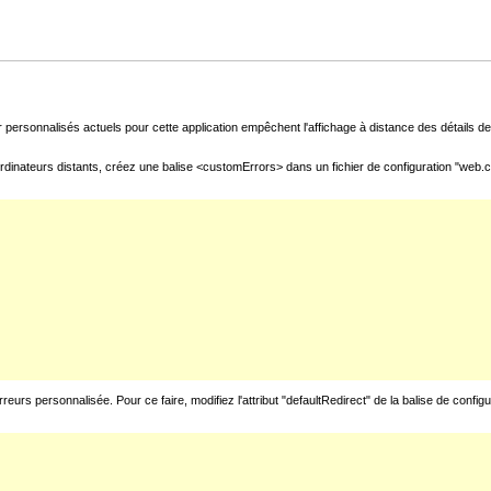
 personnalisés actuels pour cette application empêchent l'affichage à distance des détails de 
rdinateurs distants, créez une balise <customErrors> dans un fichier de configuration "web.con
urs personnalisée. Pour ce faire, modifiez l'attribut "defaultRedirect" de la balise de config