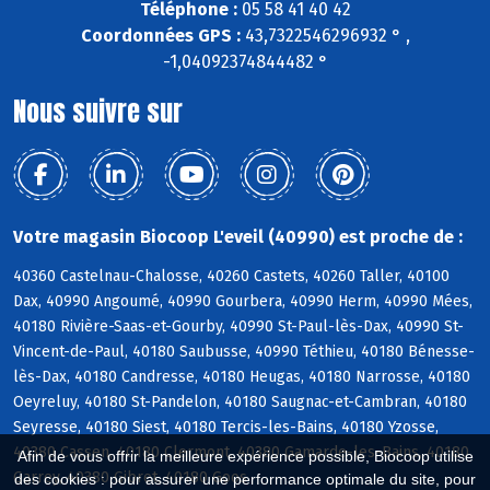
Téléphone :
05 58 41 40 42
Coordonnées GPS :
43,7322546296932 ° ,
-1,04092374844482 °
Nous suivre sur
Votre magasin Biocoop L'eveil (40990) est proche de :
40360 Castelnau-Chalosse, 40260 Castets, 40260 Taller, 40100
Dax, 40990 Angoumé, 40990 Gourbera, 40990 Herm, 40990 Mées,
40180 Rivière-Saas-et-Gourby, 40990 St-Paul-lès-Dax, 40990 St-
Vincent-de-Paul, 40180 Saubusse, 40990 Téthieu, 40180 Bénesse-
lès-Dax, 40180 Candresse, 40180 Heugas, 40180 Narrosse, 40180
Oeyreluy, 40180 St-Pandelon, 40180 Saugnac-et-Cambran, 40180
Seyresse, 40180 Siest, 40180 Tercis-les-Bains, 40180 Yzosse,
40380 Cassen, 40180 Clermont, 40380 Gamarde-les-Bains, 40180
Afin de vous offrir la meilleure expérience possible, Biocoop utilise
Garrey, 40380 Gibret, 40180 Goos
des cookies : pour assurer une performance optimale du site, pour