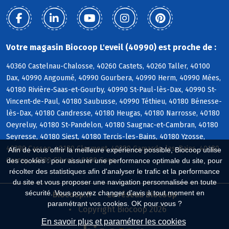
Votre magasin Biocoop L'eveil (40990) est proche de :
40360 Castelnau-Chalosse, 40260 Castets, 40260 Taller, 40100
Dax, 40990 Angoumé, 40990 Gourbera, 40990 Herm, 40990 Mées,
40180 Rivière-Saas-et-Gourby, 40990 St-Paul-lès-Dax, 40990 St-
Vincent-de-Paul, 40180 Saubusse, 40990 Téthieu, 40180 Bénesse-
lès-Dax, 40180 Candresse, 40180 Heugas, 40180 Narrosse, 40180
Oeyreluy, 40180 St-Pandelon, 40180 Saugnac-et-Cambran, 40180
Seyresse, 40180 Siest, 40180 Tercis-les-Bains, 40180 Yzosse,
40380 Cassen, 40180 Clermont, 40380 Gamarde-les-Bains, 40180
Afin de vous offrir la meilleure expérience possible, Biocoop utilise
Garrey, 40380 Gibret, 40180 Goos
des cookies : pour assurer une performance optimale du site, pour
récolter des statistiques afin d'analyser le trafic et la performance
du site et vous proposer une navigation personnalisée en toute
sécurité. Vous pouvez changer d'avis à tout moment en
Biocoop.fr
Le réseau Biocoop
paramétrant vos cookies. OK pour vous ?
Copyright Biocoop 2026
En savoir plus et paramétrer les cookies