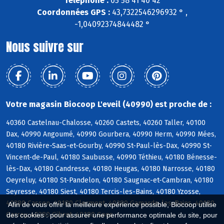
Téléphone :
05 58 41 40 42
Coordonnées GPS :
43,7322546296932 ° ,
-1,04092374844482 °
Nous suivre sur
Votre magasin Biocoop L'eveil (40990) est proche de :
40360 Castelnau-Chalosse, 40260 Castets, 40260 Taller, 40100
Dax, 40990 Angoumé, 40990 Gourbera, 40990 Herm, 40990 Mées,
40180 Rivière-Saas-et-Gourby, 40990 St-Paul-lès-Dax, 40990 St-
Vincent-de-Paul, 40180 Saubusse, 40990 Téthieu, 40180 Bénesse-
lès-Dax, 40180 Candresse, 40180 Heugas, 40180 Narrosse, 40180
Oeyreluy, 40180 St-Pandelon, 40180 Saugnac-et-Cambran, 40180
Seyresse, 40180 Siest, 40180 Tercis-les-Bains, 40180 Yzosse,
40380 Cassen, 40180 Clermont, 40380 Gamarde-les-Bains, 40180
Afin de vous offrir la meilleure expérience possible, Biocoop utilise
Garrey, 40380 Gibret, 40180 Goos
des cookies : pour assurer une performance optimale du site, pour