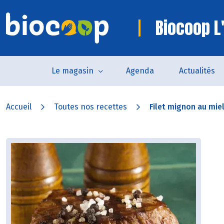
Biocoop L'
Le magasin
Agenda
Actualités
Accueil
Toutes nos recettes
Filet mignon au miel 