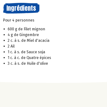
Ingrédients
Pour 4 personnes
600 g de Filet mignon
4 g de Gingembre
2 c. à s. de Miel d'acacia
2 Ail
1 c. à s. de Sauce soja
1 c. à c. de Quatre épices
3 c. à s. de Huile d'olive