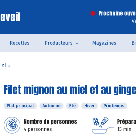
eveil
Prochaine ouve
V
Recettes
Producteurs
Magazines
B
et...
Filet mignon au miel et au gin
Plat principal
Automne
Eté
Hiver
Printemps
Nombre de personnes
Prépara
4 personnes
15 min