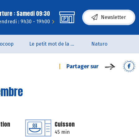
rture : Samedi 09:30
Newsletter
endredi : 9h30 - 19h00
iocoop
Le petit mot de la naturo
Naturo
Partager sur
gembre
tion
Cuisson
45 min