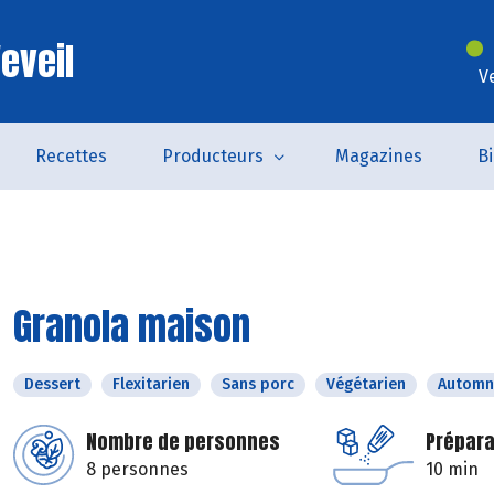
eveil
V
Recettes
Producteurs
Magazines
B
Granola maison
Dessert
Flexitarien
Sans porc
Végétarien
Automn
Nombre de personnes
Prépara
8 personnes
10 min