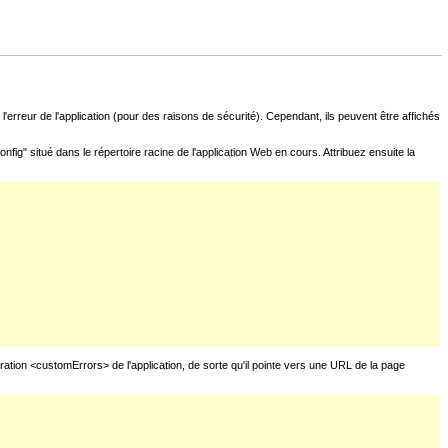
l'erreur de l'application (pour des raisons de sécurité). Cependant, ils peuvent être affichés
fig" situé dans le répertoire racine de l'application Web en cours. Attribuez ensuite la
uration <customErrors> de l'application, de sorte qu'il pointe vers une URL de la page