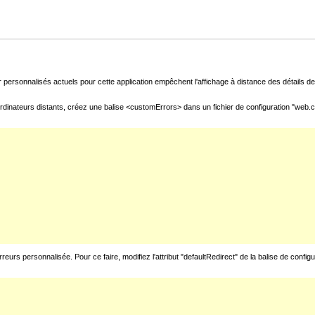
 personnalisés actuels pour cette application empêchent l'affichage à distance des détails de 
rdinateurs distants, créez une balise <customErrors> dans un fichier de configuration "web.con
urs personnalisée. Pour ce faire, modifiez l'attribut "defaultRedirect" de la balise de config