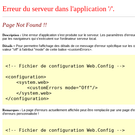
Erreur du serveur dans l'application '/'.
Page Not Found !!
Description :
Une erreur d'application s'est produite sur le serveur. Les paramètres d'erreur
par les navigateurs qui s'exécutent sur l'ordinateur serveur local.
Détails =
Pour permettre l'affichage des détails de ce message d'erreur spécifique sur les o
valeur "off" à l'attribut "mode" de cette balise <customErrors>.
<!-- Fichier de configuration Web.Config -->

<configuration>

    <system.web>

        <customErrors mode="Off"/>

    </system.web>

</configuration>
Remarques :
La page d'erreurs actuellement affichée peut être remplacée par une page d'erre
d'erreurs personnalisée !
<!-- Fichier de configuration Web.Config -->
