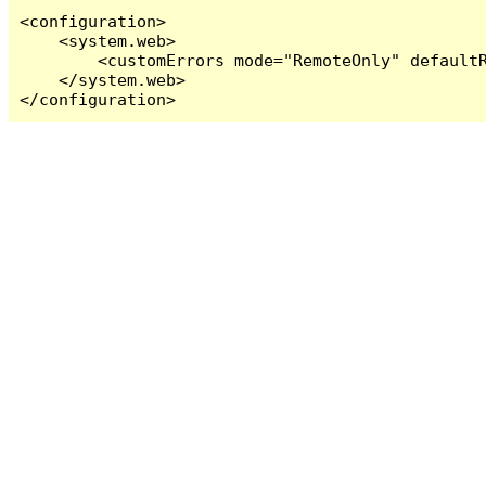
<configuration>

    <system.web>

        <customErrors mode="RemoteOnly" defaultR
    </system.web>

</configuration>