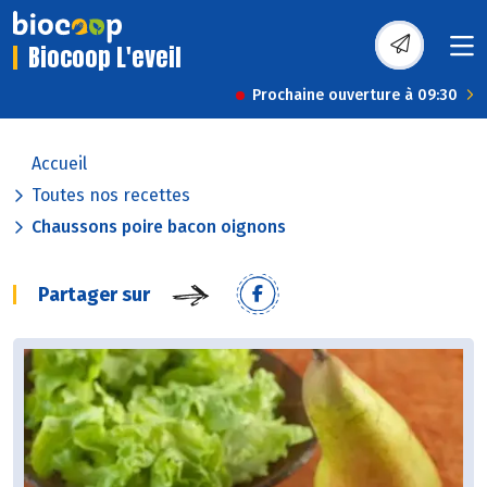
Biocoop L'eveil
Prochaine ouverture à 09:30
Accueil
Toutes nos recettes
Chaussons poire bacon oignons
Partager sur