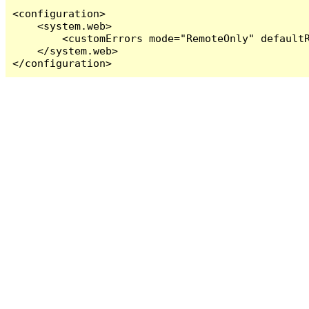
<configuration>

    <system.web>

        <customErrors mode="RemoteOnly" defaultR
    </system.web>

</configuration>