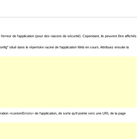
l'erreur de l'application (pour des raisons de sécurité). Cependant, ils peuvent être affichés
fig" situé dans le répertoire racine de l'application Web en cours. Attribuez ensuite la
uration <customErrors> de l'application, de sorte qu'il pointe vers une URL de la page