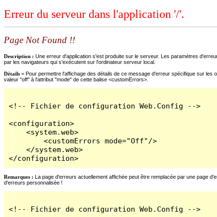
Erreur du serveur dans l'application '/'.
Page Not Found !!
Description :
Une erreur d'application s'est produite sur le serveur. Les paramètres d'erreur
par les navigateurs qui s'exécutent sur l'ordinateur serveur local.
Détails =
Pour permettre l'affichage des détails de ce message d'erreur spécifique sur les o
valeur "off" à l'attribut "mode" de cette balise <customErrors>.
<!-- Fichier de configuration Web.Config -->

<configuration>

    <system.web>

        <customErrors mode="Off"/>

    </system.web>

</configuration>
Remarques :
La page d'erreurs actuellement affichée peut être remplacée par une page d'erre
d'erreurs personnalisée !
<!-- Fichier de configuration Web.Config -->
