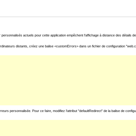
 personnalisés actuels pour cette application empêchent l'affichage à distance des détails de 
rdinateurs distants, créez une balise <customErrors> dans un fichier de configuration "web.con
urs personnalisée. Pour ce faire, modifiez l'attribut "defaultRedirect" de la balise de config