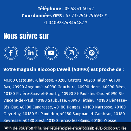
Téléphone :
05 58 41 40 42
Coordonnées GPS :
43,7322546296932 ° ,
-1,04092374844482 °
Nous suivre sur
Votre magasin Biocoop L'eveil (40990) est proche de :
40360 Castelnau-Chalosse, 40260 Castets, 40260 Taller, 40100
Dax, 40990 Angoumé, 40990 Gourbera, 40990 Herm, 40990 Mées,
40180 Rivière-Saas-et-Gourby, 40990 St-Paul-lès-Dax, 40990 St-
Vincent-de-Paul, 40180 Saubusse, 40990 Téthieu, 40180 Bénesse-
lès-Dax, 40180 Candresse, 40180 Heugas, 40180 Narrosse, 40180
Oeyreluy, 40180 St-Pandelon, 40180 Saugnac-et-Cambran, 40180
Seyresse, 40180 Siest, 40180 Tercis-les-Bains, 40180 Yzosse,
40380 Cassen, 40180 Clermont, 40380 Gamarde-les-Bains, 40180
Afin de vous offrir la meilleure expérience possible, Biocoop utilise