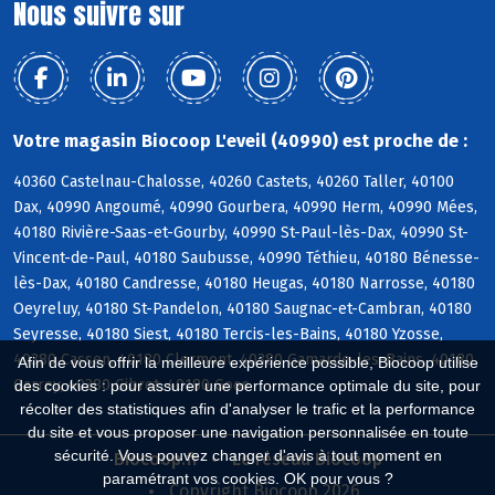
Nous suivre sur
Votre magasin Biocoop L'eveil (40990) est proche de :
40360 Castelnau-Chalosse, 40260 Castets, 40260 Taller, 40100
Dax, 40990 Angoumé, 40990 Gourbera, 40990 Herm, 40990 Mées,
40180 Rivière-Saas-et-Gourby, 40990 St-Paul-lès-Dax, 40990 St-
Vincent-de-Paul, 40180 Saubusse, 40990 Téthieu, 40180 Bénesse-
lès-Dax, 40180 Candresse, 40180 Heugas, 40180 Narrosse, 40180
Oeyreluy, 40180 St-Pandelon, 40180 Saugnac-et-Cambran, 40180
Seyresse, 40180 Siest, 40180 Tercis-les-Bains, 40180 Yzosse,
40380 Cassen, 40180 Clermont, 40380 Gamarde-les-Bains, 40180
Afin de vous offrir la meilleure expérience possible, Biocoop utilise
Garrey, 40380 Gibret, 40180 Goos
des cookies : pour assurer une performance optimale du site, pour
récolter des statistiques afin d'analyser le trafic et la performance
du site et vous proposer une navigation personnalisée en toute
sécurité. Vous pouvez changer d'avis à tout moment en
Biocoop.fr
Le réseau Biocoop
paramétrant vos cookies. OK pour vous ?
Copyright Biocoop 2026