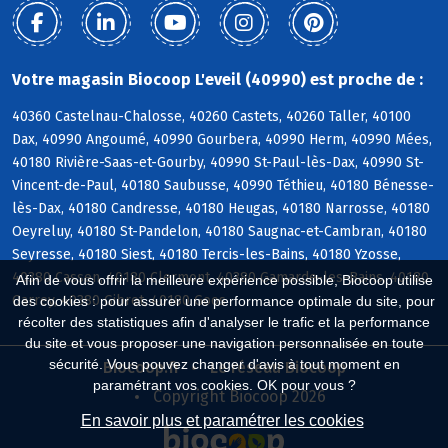
Votre magasin Biocoop L'eveil (40990) est proche de :
40360 Castelnau-Chalosse, 40260 Castets, 40260 Taller, 40100
Dax, 40990 Angoumé, 40990 Gourbera, 40990 Herm, 40990 Mées,
40180 Rivière-Saas-et-Gourby, 40990 St-Paul-lès-Dax, 40990 St-
Vincent-de-Paul, 40180 Saubusse, 40990 Téthieu, 40180 Bénesse-
lès-Dax, 40180 Candresse, 40180 Heugas, 40180 Narrosse, 40180
Oeyreluy, 40180 St-Pandelon, 40180 Saugnac-et-Cambran, 40180
Seyresse, 40180 Siest, 40180 Tercis-les-Bains, 40180 Yzosse,
40380 Cassen, 40180 Clermont, 40380 Gamarde-les-Bains, 40180
Afin de vous offrir la meilleure expérience possible, Biocoop utilise
Garrey, 40380 Gibret, 40180 Goos
des cookies : pour assurer une performance optimale du site, pour
récolter des statistiques afin d'analyser le trafic et la performance
du site et vous proposer une navigation personnalisée en toute
sécurité. Vous pouvez changer d'avis à tout moment en
Biocoop.fr
Le réseau Biocoop
paramétrant vos cookies. OK pour vous ?
Copyright Biocoop 2026
En savoir plus et paramétrer les cookies