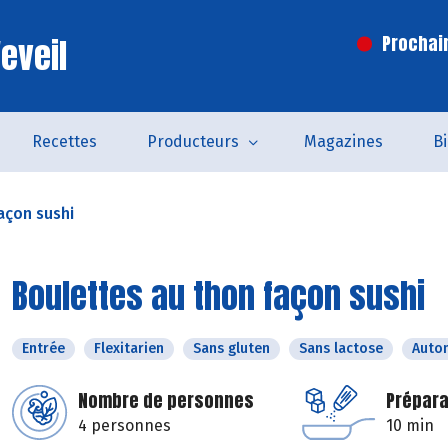
eveil
Prochai
Recettes
Producteurs
Magazines
B
açon sushi
Boulettes au thon façon sushi
Entrée
Flexitarien
Sans gluten
Sans lactose
Auto
Nombre de personnes
Prépara
4 personnes
10 min