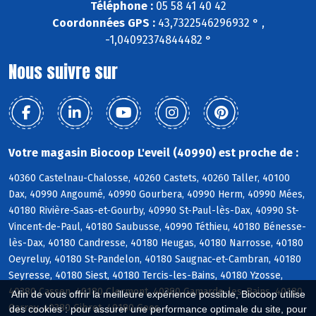
Téléphone :
05 58 41 40 42
Coordonnées GPS :
43,7322546296932 ° ,
-1,04092374844482 °
Nous suivre sur
Votre magasin Biocoop L'eveil (40990) est proche de :
40360 Castelnau-Chalosse, 40260 Castets, 40260 Taller, 40100
Dax, 40990 Angoumé, 40990 Gourbera, 40990 Herm, 40990 Mées,
40180 Rivière-Saas-et-Gourby, 40990 St-Paul-lès-Dax, 40990 St-
Vincent-de-Paul, 40180 Saubusse, 40990 Téthieu, 40180 Bénesse-
lès-Dax, 40180 Candresse, 40180 Heugas, 40180 Narrosse, 40180
Oeyreluy, 40180 St-Pandelon, 40180 Saugnac-et-Cambran, 40180
Seyresse, 40180 Siest, 40180 Tercis-les-Bains, 40180 Yzosse,
40380 Cassen, 40180 Clermont, 40380 Gamarde-les-Bains, 40180
Afin de vous offrir la meilleure expérience possible, Biocoop utilise
Garrey, 40380 Gibret, 40180 Goos
des cookies : pour assurer une performance optimale du site, pour