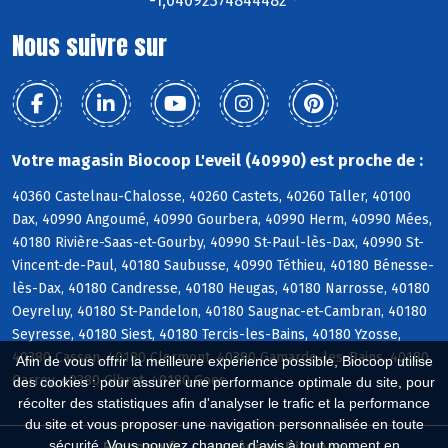
-1,04092374844482 °
Nous suivre sur
Votre magasin Biocoop L'eveil (40990) est proche de :
40360 Castelnau-Chalosse, 40260 Castets, 40260 Taller, 40100
Dax, 40990 Angoumé, 40990 Gourbera, 40990 Herm, 40990 Mées,
40180 Rivière-Saas-et-Gourby, 40990 St-Paul-lès-Dax, 40990 St-
Vincent-de-Paul, 40180 Saubusse, 40990 Téthieu, 40180 Bénesse-
lès-Dax, 40180 Candresse, 40180 Heugas, 40180 Narrosse, 40180
Oeyreluy, 40180 St-Pandelon, 40180 Saugnac-et-Cambran, 40180
Seyresse, 40180 Siest, 40180 Tercis-les-Bains, 40180 Yzosse,
40380 Cassen, 40180 Clermont, 40380 Gamarde-les-Bains, 40180
Afin de vous offrir la meilleure expérience possible, Biocoop utilise
Garrey, 40380 Gibret, 40180 Goos
des cookies : pour assurer une performance optimale du site, pour
récolter des statistiques afin d'analyser le trafic et la performance
du site et vous proposer une navigation personnalisée en toute
sécurité. Vous pouvez changer d'avis à tout moment en
Biocoop.fr
Le réseau Biocoop