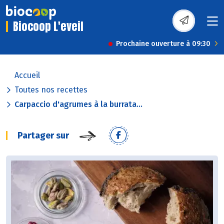
Biocoop L'eveil
Prochaine ouverture à 09:30
Accueil
Toutes nos recettes
Carpaccio d'agrumes à la burrata...
Partager sur