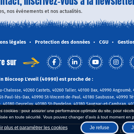
tact, inscrivez-vous à la newsletter
fres, nos événements et nos actualités.
ons légales
Protection des données
CGU
Gestio
re sur
n Biocoop L'eveil (40990) est proche de :
u-Chalosse, 40260 Castets, 40260 Taller, 40100 Dax, 40990 Angoumé,
St-Paul-lès-Dax, 40990 St-Vincent-de-Paul, 40180 Saubusse, 40990 T
, 40180 Oeyreluy, 40180 St-Pandelon, 40180 Saugnac-et-Cambran, 4018
40180 Clermont, 40380 Gamarde-les-Bains, 40180 Garrey, 40380 Gibre
es cookies : pour assurer une performance optimale du site, pour récolter
isée en toute sécurité. Vous pouvez changer d'avis à tout moment en 
r plus et paramétrer les cookies
Je refuse
J
Biocoop.fr
Le ré