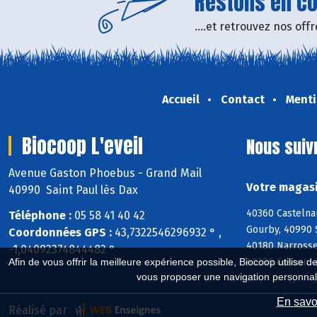
Restons en con
....et retrouvez nos of
Accueil
Contact
Menti
Biocoop L'eveil
Nous suiv
Avenue Gaston Phoebus - Grand Mail
Votre magasi
40990 Saint Paul lès Dax
40360 Castelna
Téléphone :
05 58 41 40 42
Gourby, 40990 
Coordonnées GPS :
43,7322546296932 ° ,
40180 Narrosse
-1,04092374844482 °
40380 Cassen, 
Afin de vous offrir la meilleure expérience possible, Biocoop utilise d
vous proposer une navigation personnal
En savoi
Réalisé par