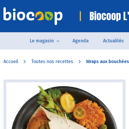
Biocoop L'
Le magasin
Agenda
Actualités
Accueil
Toutes nos recettes
Wraps aux bouchées 