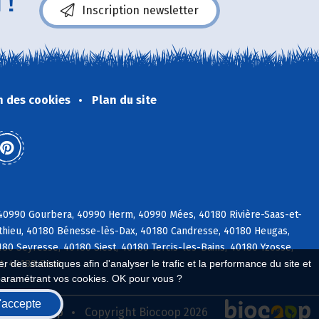
 !
Inscription newsletter
n des cookies
Plan du site
 40990 Gourbera, 40990 Herm, 40990 Mées, 40180 Rivière-Saas-et-
éthieu, 40180 Bénesse-lès-Dax, 40180 Candresse, 40180 Heugas,
0 Seyresse, 40180 Siest, 40180 Tercis-les-Bains, 40180 Yzosse,
t, 40180 Goos
 des statistiques afin d'analyser le trafic et la performance du site et
paramétrant vos cookies. OK pour vous ?
'accepte
seau Biocoop
Copyright Biocoop 2026