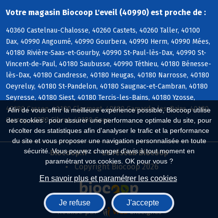
Votre magasin Biocoop L'eveil (40990) est proche de :
40360 Castelnau-Chalosse, 40260 Castets, 40260 Taller, 40100
Dax, 40990 Angoumé, 40990 Gourbera, 40990 Herm, 40990 Mées,
40180 Rivière-Saas-et-Gourby, 40990 St-Paul-lès-Dax, 40990 St-
Vincent-de-Paul, 40180 Saubusse, 40990 Téthieu, 40180 Bénesse-
lès-Dax, 40180 Candresse, 40180 Heugas, 40180 Narrosse, 40180
Oeyreluy, 40180 St-Pandelon, 40180 Saugnac-et-Cambran, 40180
Seyresse, 40180 Siest, 40180 Tercis-les-Bains, 40180 Yzosse,
40380 Cassen, 40180 Clermont, 40380 Gamarde-les-Bains, 40180
Afin de vous offrir la meilleure expérience possible, Biocoop utilise
Garrey, 40380 Gibret, 40180 Goos
des cookies : pour assurer une performance optimale du site, pour
récolter des statistiques afin d'analyser le trafic et la performance
du site et vous proposer une navigation personnalisée en toute
sécurité. Vous pouvez changer d'avis à tout moment en
Biocoop.fr
Le réseau Biocoop
paramétrant vos cookies. OK pour vous ?
Copyright Biocoop 2026
En savoir plus et paramétrer les cookies
Je refuse
J'accepte
Réalisé par