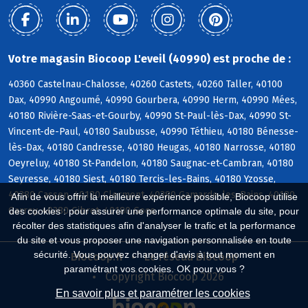
Votre magasin Biocoop L'eveil (40990) est proche de :
40360 Castelnau-Chalosse, 40260 Castets, 40260 Taller, 40100
Dax, 40990 Angoumé, 40990 Gourbera, 40990 Herm, 40990 Mées,
40180 Rivière-Saas-et-Gourby, 40990 St-Paul-lès-Dax, 40990 St-
Vincent-de-Paul, 40180 Saubusse, 40990 Téthieu, 40180 Bénesse-
lès-Dax, 40180 Candresse, 40180 Heugas, 40180 Narrosse, 40180
Oeyreluy, 40180 St-Pandelon, 40180 Saugnac-et-Cambran, 40180
Seyresse, 40180 Siest, 40180 Tercis-les-Bains, 40180 Yzosse,
40380 Cassen, 40180 Clermont, 40380 Gamarde-les-Bains, 40180
Afin de vous offrir la meilleure expérience possible, Biocoop utilise
Garrey, 40380 Gibret, 40180 Goos
des cookies : pour assurer une performance optimale du site, pour
récolter des statistiques afin d'analyser le trafic et la performance
du site et vous proposer une navigation personnalisée en toute
sécurité. Vous pouvez changer d'avis à tout moment en
Biocoop.fr
Le réseau Biocoop
paramétrant vos cookies. OK pour vous ?
Copyright Biocoop 2026
En savoir plus et paramétrer les cookies