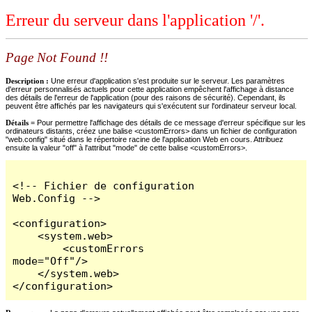
Erreur du serveur dans l'application '/'.
Page Not Found !!
Description :
Une erreur d'application s'est produite sur le serveur. Les paramètres
d'erreur personnalisés actuels pour cette application empêchent l'affichage à distance
des détails de l'erreur de l'application (pour des raisons de sécurité). Cependant, ils
peuvent être affichés par les navigateurs qui s'exécutent sur l'ordinateur serveur local.
Détails =
Pour permettre l'affichage des détails de ce message d'erreur spécifique sur les
ordinateurs distants, créez une balise <customErrors> dans un fichier de configuration
"web.config" situé dans le répertoire racine de l'application Web en cours. Attribuez
ensuite la valeur "off" à l'attribut "mode" de cette balise <customErrors>.
<!-- Fichier de configuration 
Web.Config -->

<configuration>

    <system.web>

        <customErrors 
mode="Off"/>

    </system.web>

</configuration>