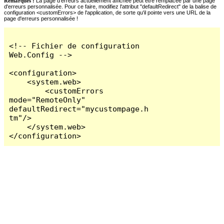
Remarques :
La page d'erreurs actuellement affichée peut être remplacée par une page
d'erreurs personnalisée. Pour ce faire, modifiez l'attribut "defaultRedirect" de la balise de
configuration <customErrors> de l'application, de sorte qu'il pointe vers une URL de la
page d'erreurs personnalisée !
<!-- Fichier de configuration 
Web.Config -->

<configuration>

    <system.web>

        <customErrors 
mode="RemoteOnly" 
defaultRedirect="mycustompage.h
tm"/>

    </system.web>

</configuration>