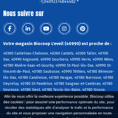
-1,04092374844482 °
Nous suivre sur
Votre magasin Biocoop L'eveil (40990) est proche de :
40360 Castelnau-Chalosse, 40260 Castets, 40260 Taller, 40100
Dax, 40990 Angoumé, 40990 Gourbera, 40990 Herm, 40990 Mées,
40180 Rivière-Saas-et-Gourby, 40990 St-Paul-lès-Dax, 40990 St-
Vincent-de-Paul, 40180 Saubusse, 40990 Téthieu, 40180 Bénesse-
lès-Dax, 40180 Candresse, 40180 Heugas, 40180 Narrosse, 40180
Oeyreluy, 40180 St-Pandelon, 40180 Saugnac-et-Cambran, 40180
Seyresse, 40180 Siest, 40180 Tercis-les-Bains, 40180 Yzosse,
40380 Cassen, 40180 Clermont, 40380 Gamarde-les-Bains, 40180
Afin de vous offrir la meilleure expérience possible, Biocoop utilise
Garrey, 40380 Gibret, 40180 Goos
des cookies : pour assurer une performance optimale du site, pour
récolter des statistiques afin d'analyser le trafic et la performance
du site et vous proposer une navigation personnalisée en toute