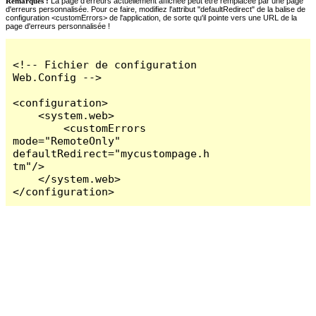
Remarques :
La page d'erreurs actuellement affichée peut être remplacée par une page
d'erreurs personnalisée. Pour ce faire, modifiez l'attribut "defaultRedirect" de la balise de
configuration <customErrors> de l'application, de sorte qu'il pointe vers une URL de la
page d'erreurs personnalisée !
<!-- Fichier de configuration 
Web.Config -->

<configuration>

    <system.web>

        <customErrors 
mode="RemoteOnly" 
defaultRedirect="mycustompage.h
tm"/>

    </system.web>

</configuration>