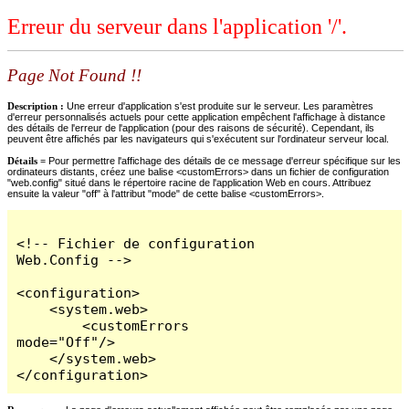
Erreur du serveur dans l'application '/'.
Page Not Found !!
Description :
Une erreur d'application s'est produite sur le serveur. Les paramètres
d'erreur personnalisés actuels pour cette application empêchent l'affichage à distance
des détails de l'erreur de l'application (pour des raisons de sécurité). Cependant, ils
peuvent être affichés par les navigateurs qui s'exécutent sur l'ordinateur serveur local.
Détails =
Pour permettre l'affichage des détails de ce message d'erreur spécifique sur les
ordinateurs distants, créez une balise <customErrors> dans un fichier de configuration
"web.config" situé dans le répertoire racine de l'application Web en cours. Attribuez
ensuite la valeur "off" à l'attribut "mode" de cette balise <customErrors>.
<!-- Fichier de configuration 
Web.Config -->

<configuration>

    <system.web>

        <customErrors 
mode="Off"/>

    </system.web>

</configuration>