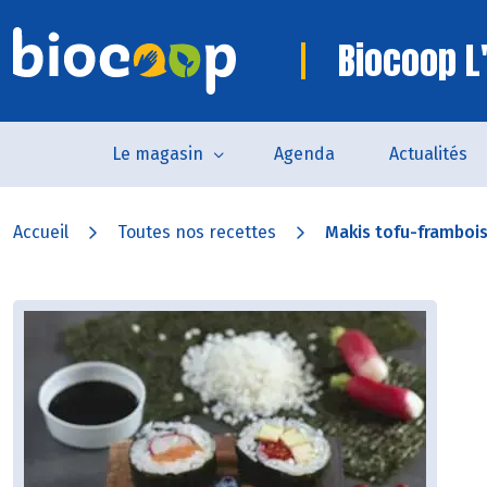
Biocoop L'
Le magasin
Agenda
Actualités
Accueil
Toutes nos recettes
Makis tofu-frambois