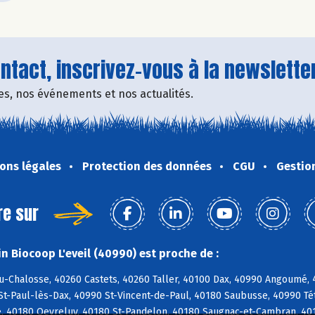
tact, inscrivez-vous à la newsletter
fres, nos événements et nos actualités.
ons légales
Protection des données
CGU
Gestio
re sur
n Biocoop L'eveil (40990) est proche de :
u-Chalosse, 40260 Castets, 40260 Taller, 40100 Dax, 40990 Angoumé,
St-Paul-lès-Dax, 40990 St-Vincent-de-Paul, 40180 Saubusse, 40990 T
, 40180 Oeyreluy, 40180 St-Pandelon, 40180 Saugnac-et-Cambran, 4018