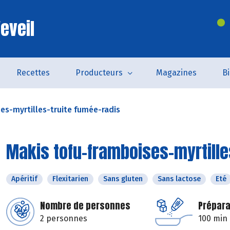
eveil
Recettes
Producteurs
Magazines
B
es-myrtilles-truite fumée-radis
Makis tofu-framboises-myrtille
Apéritif
Flexitarien
Sans gluten
Sans lactose
Eté
Nombre de personnes
Prépara
2 personnes
100 min