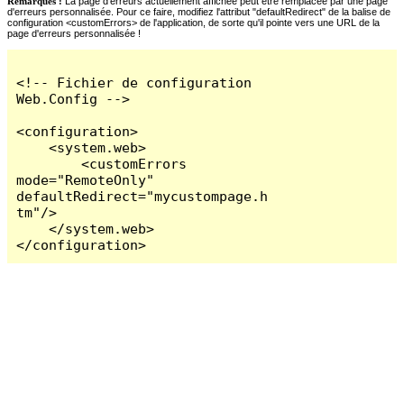
Remarques :
La page d'erreurs actuellement affichée peut être remplacée par une page
d'erreurs personnalisée. Pour ce faire, modifiez l'attribut "defaultRedirect" de la balise de
configuration <customErrors> de l'application, de sorte qu'il pointe vers une URL de la
page d'erreurs personnalisée !
<!-- Fichier de configuration 
Web.Config -->

<configuration>

    <system.web>

        <customErrors 
mode="RemoteOnly" 
defaultRedirect="mycustompage.h
tm"/>

    </system.web>

</configuration>