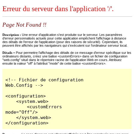
Erreur du serveur dans l'application '/'.
Page Not Found !!
Description :
Une erreur d'application s'est produite sur le serveur. Les paramètres
d'erreur personnalisés actuels pour cette application empêchent l'affichage à distance
des détails de l'erreur de l'application (pour des raisons de sécurité). Cependant, ils
peuvent être affichés par les navigateurs qui s'exécutent sur l'ordinateur serveur local.
Détails =
Pour permettre l'affichage des détails de ce message d'erreur spécifique sur les
ordinateurs distants, créez une balise <customErrors> dans un fichier de configuration
"web.config" situé dans le répertoire racine de l'application Web en cours. Attribuez
ensuite la valeur "off" à l'attribut "mode" de cette balise <customErrors>.
<!-- Fichier de configuration 
Web.Config -->

<configuration>

    <system.web>

        <customErrors 
mode="Off"/>

    </system.web>

</configuration>