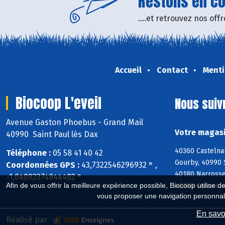
Restons en con
....et retrouvez nos of
Accueil
Contact
Menti
Biocoop L'eveil
Nous suiv
Avenue Gaston Phoebus - Grand Mail
Votre magasi
40990 Saint Paul lès Dax
40360 Castelna
Téléphone :
05 58 41 40 42
Gourby, 40990 
Coordonnées GPS :
43,7322546296932 ° ,
40180 Narrosse
-1,04092374844482 °
40380 Cassen, 
Afin de vous offrir la meilleure expérience possible, Biocoop utilise d
vous proposer une navigation personnal
En savoi
Réalisé par