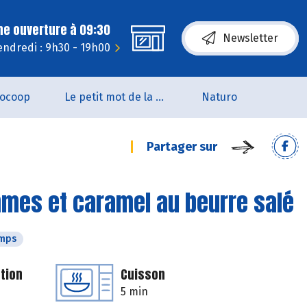
ne ouverture à 09:30
Newsletter
endredi : 9h30 - 19h00
iocoop
Le petit mot de la naturo
Naturo
Partager sur
mmes et caramel au beurre salé
emps
tion
Cuisson
5 min