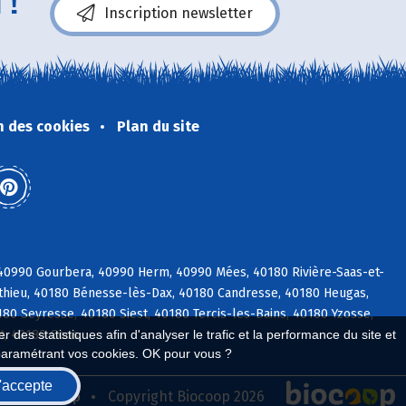
 !
Inscription newsletter
n des cookies
Plan du site
 40990 Gourbera, 40990 Herm, 40990 Mées, 40180 Rivière-Saas-et-
éthieu, 40180 Bénesse-lès-Dax, 40180 Candresse, 40180 Heugas,
0 Seyresse, 40180 Siest, 40180 Tercis-les-Bains, 40180 Yzosse,
t, 40180 Goos
 des statistiques afin d'analyser le trafic et la performance du site et
paramétrant vos cookies. OK pour vous ?
'accepte
seau Biocoop
Copyright Biocoop 2026