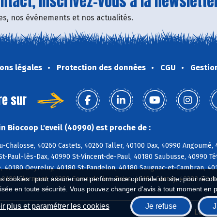
tact, inscrivez-vous à la newsletter
fres, nos événements et nos actualités.
ons légales
Protection des données
CGU
Gestio
re sur
n Biocoop L'eveil (40990) est proche de :
u-Chalosse, 40260 Castets, 40260 Taller, 40100 Dax, 40990 Angoumé,
St-Paul-lès-Dax, 40990 St-Vincent-de-Paul, 40180 Saubusse, 40990 T
, 40180 Oeyreluy, 40180 St-Pandelon, 40180 Saugnac-et-Cambran, 4018
40180 Clermont, 40380 Gamarde-les-Bains, 40180 Garrey, 40380 Gibre
es cookies : pour assurer une performance optimale du site, pour récolter
isée en toute sécurité. Vous pouvez changer d'avis à tout moment en 
r plus et paramétrer les cookies
Je refuse
J
Biocoop.fr
Le ré