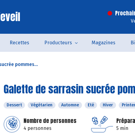
eveil
Prochai
V
Recettes
Producteurs
Magazines
B
 sucrée pommes...
Galette de sarrasin sucrée po
Dessert
Végétarien
Automne
Eté
Hiver
Print
Nombre de personnes
Prépara
4 personnes
5 min