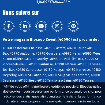
-1,04092374844482 °
Nous suivre sur
Votre magasin Biocoop L'eveil (40990) est proche de :
40360 Castelnau-Chalosse, 40260 Castets, 40260 Taller, 40100
Dax, 40990 Angoumé, 40990 Gourbera, 40990 Herm, 40990 Mées,
40180 Rivière-Saas-et-Gourby, 40990 St-Paul-lès-Dax, 40990 St-
Vincent-de-Paul, 40180 Saubusse, 40990 Téthieu, 40180 Bénesse-
lès-Dax, 40180 Candresse, 40180 Heugas, 40180 Narrosse, 40180
Oeyreluy, 40180 St-Pandelon, 40180 Saugnac-et-Cambran, 40180
Seyresse, 40180 Siest, 40180 Tercis-les-Bains, 40180 Yzosse,
40380 Cassen, 40180 Clermont, 40380 Gamarde-les-Bains, 40180
Afin de vous offrir la meilleure expérience possible, Biocoop utilise
Garrey, 40380 Gibret, 40180 Goos
des cookies : pour assurer une performance optimale du site, pour
récolter des statistiques afin d'analyser le trafic et la performance
du site et vous proposer une navigation personnalisée en toute