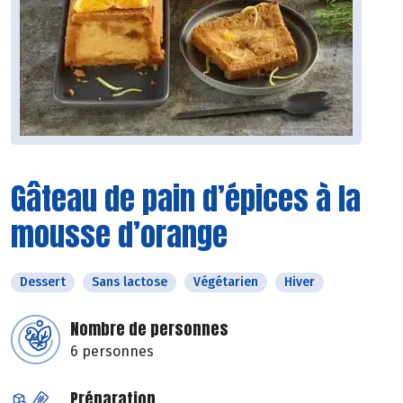
Gâteau de pain d’épices à la
mousse d’orange
Dessert
Sans lactose
Végétarien
Hiver
Nombre de personnes
6 personnes
Préparation