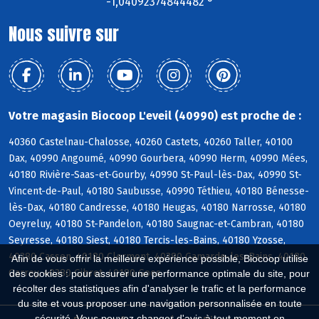
-1,04092374844482 °
Nous suivre sur
Votre magasin Biocoop L'eveil (40990) est proche de :
40360 Castelnau-Chalosse, 40260 Castets, 40260 Taller, 40100
Dax, 40990 Angoumé, 40990 Gourbera, 40990 Herm, 40990 Mées,
40180 Rivière-Saas-et-Gourby, 40990 St-Paul-lès-Dax, 40990 St-
Vincent-de-Paul, 40180 Saubusse, 40990 Téthieu, 40180 Bénesse-
lès-Dax, 40180 Candresse, 40180 Heugas, 40180 Narrosse, 40180
Oeyreluy, 40180 St-Pandelon, 40180 Saugnac-et-Cambran, 40180
Seyresse, 40180 Siest, 40180 Tercis-les-Bains, 40180 Yzosse,
40380 Cassen, 40180 Clermont, 40380 Gamarde-les-Bains, 40180
Afin de vous offrir la meilleure expérience possible, Biocoop utilise
Garrey, 40380 Gibret, 40180 Goos
des cookies : pour assurer une performance optimale du site, pour
récolter des statistiques afin d'analyser le trafic et la performance
du site et vous proposer une navigation personnalisée en toute
sécurité. Vous pouvez changer d'avis à tout moment en