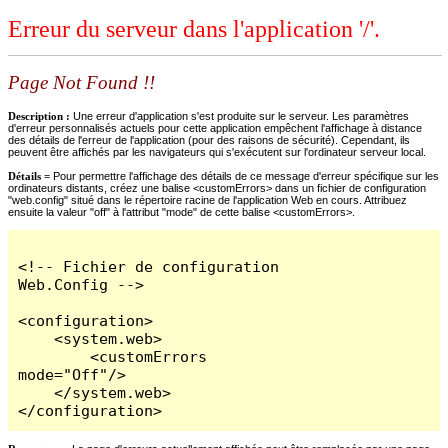
Erreur du serveur dans l'application '/'.
Page Not Found !!
Description :
Une erreur d'application s'est produite sur le serveur. Les paramètres
d'erreur personnalisés actuels pour cette application empêchent l'affichage à distance
des détails de l'erreur de l'application (pour des raisons de sécurité). Cependant, ils
peuvent être affichés par les navigateurs qui s'exécutent sur l'ordinateur serveur local.
Détails =
Pour permettre l'affichage des détails de ce message d'erreur spécifique sur les
ordinateurs distants, créez une balise <customErrors> dans un fichier de configuration
"web.config" situé dans le répertoire racine de l'application Web en cours. Attribuez
ensuite la valeur "off" à l'attribut "mode" de cette balise <customErrors>.
<!-- Fichier de configuration 
Web.Config -->

<configuration>

    <system.web>

        <customErrors 
mode="Off"/>

    </system.web>

</configuration>