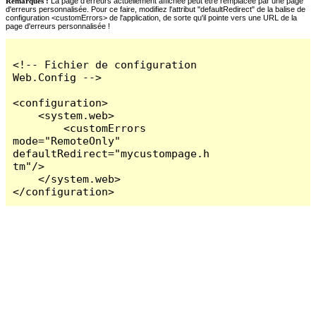
Remarques :
La page d'erreurs actuellement affichée peut être remplacée par une page
d'erreurs personnalisée. Pour ce faire, modifiez l'attribut "defaultRedirect" de la balise de
configuration <customErrors> de l'application, de sorte qu'il pointe vers une URL de la
page d'erreurs personnalisée !
<!-- Fichier de configuration 
Web.Config -->

<configuration>

    <system.web>

        <customErrors 
mode="RemoteOnly" 
defaultRedirect="mycustompage.h
tm"/>

    </system.web>

</configuration>