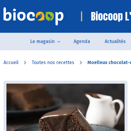
Biocoop L'
Le magasin
Agenda
Actualités
Accueil
Toutes nos recettes
Moelleux chocolat-c