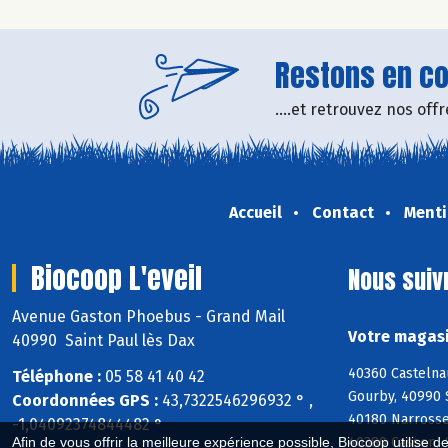
Restons en con
....et retrouvez nos of
Accueil
Contact
Menti
Biocoop L'eveil
Nous suiv
Avenue Gaston Phoebus - Grand Mail
Votre magasi
40990 Saint Paul lès Dax
40360 Castelna
Téléphone :
05 58 41 40 42
Gourby, 40990 
Coordonnées GPS :
43,7322546296932 ° ,
40180 Narrosse
-1,04092374844482 °
40380 Cassen, 
Afin de vous offrir la meilleure expérience possible, Biocoop utilise d