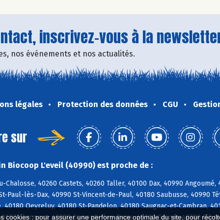
tact, inscrivez-vous à la newsletter
fres, nos événements et nos actualités.
ons légales
Protection des données
CGU
Gestio
re sur
n Biocoop L'eveil (40990) est proche de :
u-Chalosse, 40260 Castets, 40260 Taller, 40100 Dax, 40990 Angoumé,
St-Paul-lès-Dax, 40990 St-Vincent-de-Paul, 40180 Saubusse, 40990 T
, 40180 Oeyreluy, 40180 St-Pandelon, 40180 Saugnac-et-Cambran, 4018
40180 Clermont, 40380 Gamarde-les-Bains, 40180 Garrey, 40380 Gibre
es cookies : pour assurer une performance optimale du site, pour récolter