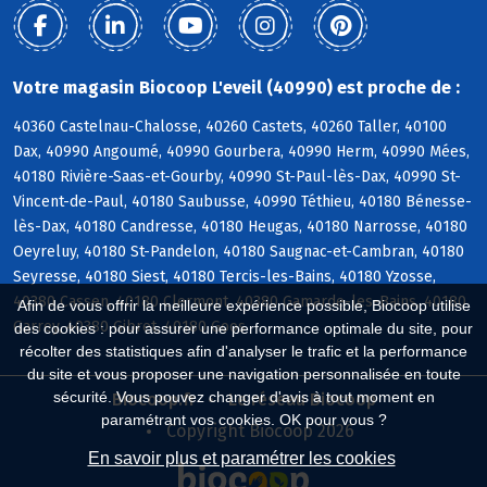
Votre magasin Biocoop L'eveil (40990) est proche de :
40360 Castelnau-Chalosse, 40260 Castets, 40260 Taller, 40100
Dax, 40990 Angoumé, 40990 Gourbera, 40990 Herm, 40990 Mées,
40180 Rivière-Saas-et-Gourby, 40990 St-Paul-lès-Dax, 40990 St-
Vincent-de-Paul, 40180 Saubusse, 40990 Téthieu, 40180 Bénesse-
lès-Dax, 40180 Candresse, 40180 Heugas, 40180 Narrosse, 40180
Oeyreluy, 40180 St-Pandelon, 40180 Saugnac-et-Cambran, 40180
Seyresse, 40180 Siest, 40180 Tercis-les-Bains, 40180 Yzosse,
40380 Cassen, 40180 Clermont, 40380 Gamarde-les-Bains, 40180
Afin de vous offrir la meilleure expérience possible, Biocoop utilise
Garrey, 40380 Gibret, 40180 Goos
des cookies : pour assurer une performance optimale du site, pour
récolter des statistiques afin d'analyser le trafic et la performance
du site et vous proposer une navigation personnalisée en toute
sécurité. Vous pouvez changer d'avis à tout moment en
Biocoop.fr
Le réseau Biocoop
paramétrant vos cookies. OK pour vous ?
Copyright Biocoop 2026
En savoir plus et paramétrer les cookies