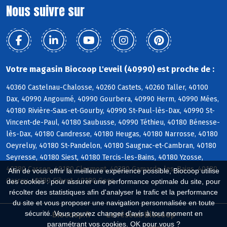
Nous suivre sur
Votre magasin Biocoop L'eveil (40990) est proche de :
40360 Castelnau-Chalosse, 40260 Castets, 40260 Taller, 40100
Dax, 40990 Angoumé, 40990 Gourbera, 40990 Herm, 40990 Mées,
40180 Rivière-Saas-et-Gourby, 40990 St-Paul-lès-Dax, 40990 St-
Vincent-de-Paul, 40180 Saubusse, 40990 Téthieu, 40180 Bénesse-
lès-Dax, 40180 Candresse, 40180 Heugas, 40180 Narrosse, 40180
Oeyreluy, 40180 St-Pandelon, 40180 Saugnac-et-Cambran, 40180
Seyresse, 40180 Siest, 40180 Tercis-les-Bains, 40180 Yzosse,
40380 Cassen, 40180 Clermont, 40380 Gamarde-les-Bains, 40180
Afin de vous offrir la meilleure expérience possible, Biocoop utilise
Garrey, 40380 Gibret, 40180 Goos
des cookies : pour assurer une performance optimale du site, pour
récolter des statistiques afin d'analyser le trafic et la performance
du site et vous proposer une navigation personnalisée en toute
sécurité. Vous pouvez changer d'avis à tout moment en
Biocoop.fr
Le réseau Biocoop
paramétrant vos cookies. OK pour vous ?