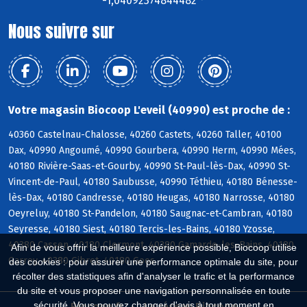
-1,04092374844482 °
Nous suivre sur
Votre magasin Biocoop L'eveil (40990) est proche de :
40360 Castelnau-Chalosse, 40260 Castets, 40260 Taller, 40100
Dax, 40990 Angoumé, 40990 Gourbera, 40990 Herm, 40990 Mées,
40180 Rivière-Saas-et-Gourby, 40990 St-Paul-lès-Dax, 40990 St-
Vincent-de-Paul, 40180 Saubusse, 40990 Téthieu, 40180 Bénesse-
lès-Dax, 40180 Candresse, 40180 Heugas, 40180 Narrosse, 40180
Oeyreluy, 40180 St-Pandelon, 40180 Saugnac-et-Cambran, 40180
Seyresse, 40180 Siest, 40180 Tercis-les-Bains, 40180 Yzosse,
40380 Cassen, 40180 Clermont, 40380 Gamarde-les-Bains, 40180
Afin de vous offrir la meilleure expérience possible, Biocoop utilise
Garrey, 40380 Gibret, 40180 Goos
des cookies : pour assurer une performance optimale du site, pour
récolter des statistiques afin d'analyser le trafic et la performance
du site et vous proposer une navigation personnalisée en toute
sécurité. Vous pouvez changer d'avis à tout moment en
Biocoop.fr
Le réseau Biocoop