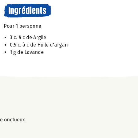
Ingrédients
Pour 1 personne
3 c. à c de Argile
0.5 c. à c de Huile d'argan
1 g de Lavande
ge onctueux.