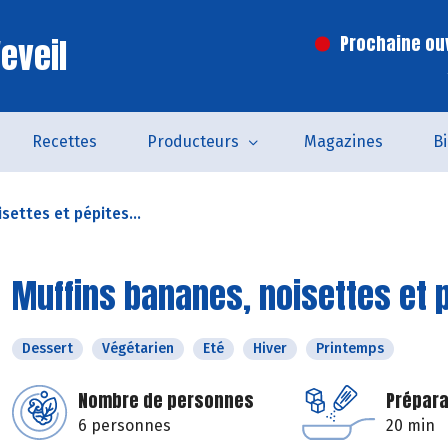
eveil
Prochaine ouv
Recettes
Producteurs
Magazines
B
settes et pépites...
Muffins bananes, noisettes et 
Dessert
Végétarien
Eté
Hiver
Printemps
Nombre de personnes
Prépara
6 personnes
20 min