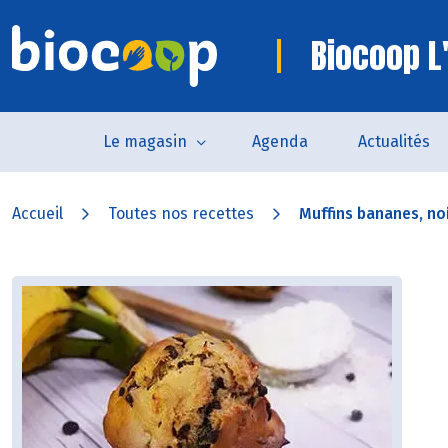
Biocoop L'
Le magasin
Agenda
Actualités
Accueil
Toutes nos recettes
Muffins bananes, noi