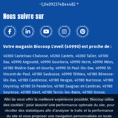
-1,04092374844482 °
Nous suivre sur
Votre magasin Biocoop L'eveil (40990) est proche de :
40360 Castelnau-Chalosse, 40260 Castets, 40260 Taller, 40100
Dax, 40990 Angoumé, 40990 Gourbera, 40990 Herm, 40990 Mées,
40180 Rivière-Saas-et-Gourby, 40990 St-Paul-lès-Dax, 40990 St-
Vincent-de-Paul, 40180 Saubusse, 40990 Téthieu, 40180 Bénesse-
lès-Dax, 40180 Candresse, 40180 Heugas, 40180 Narrosse, 40180
Oeyreluy, 40180 St-Pandelon, 40180 Saugnac-et-Cambran, 40180
Seyresse, 40180 Siest, 40180 Tercis-les-Bains, 40180 Yzosse,
40380 Cassen, 40180 Clermont, 40380 Gamarde-les-Bains, 40180
Afin de vous offrir la meilleure expérience possible, Biocoop utilise
Garrey, 40380 Gibret, 40180 Goos
des cookies : pour assurer une performance optimale du site, pour
récolter des statistiques afin d'analyser le trafic et la performance
du site et vous proposer une navigation personnalisée en toute