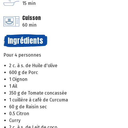
15 min
Cuisson
60 min
Ingrédients
Pour 4 personnes
2 c. à s. de Huile d'olive
600 g de Porc
1 Oignon
1 Ail
350 g de Tomate concassée
1 cuillère à café de Curcuma
60 g de Raisin sec
0.5 Citron
Curry
2 c. à s. de Lait de coco