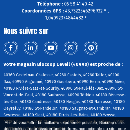
Téléphone :
05 58 41 40 42
Coordonnées GPS :
43,7322546296932 ° ,
-1,04092374844482 °
Nous suivre sur
Votre magasin Biocoop L'eveil (40990) est proche de :
40360 Castelnau-Chalosse, 40260 Castets, 40260 Taller, 40100
Dax, 40990 Angoumé, 40990 Gourbera, 40990 Herm, 40990 Mées,
40180 Rivière-Saas-et-Gourby, 40990 St-Paul-lès-Dax, 40990 St-
Vincent-de-Paul, 40180 Saubusse, 40990 Téthieu, 40180 Bénesse-
lès-Dax, 40180 Candresse, 40180 Heugas, 40180 Narrosse, 40180
Oeyreluy, 40180 St-Pandelon, 40180 Saugnac-et-Cambran, 40180
Seyresse, 40180 Siest, 40180 Tercis-les-Bains, 40180 Yzosse,
40380 Cassen, 40180 Clermont, 40380 Gamarde-les-Bains, 40180
Afin de vous offrir la meilleure expérience possible, Biocoop utilise
Garrey, 40380 Gibret, 40180 Goos
des cookies : pour assurer une performance optimale du site, pour