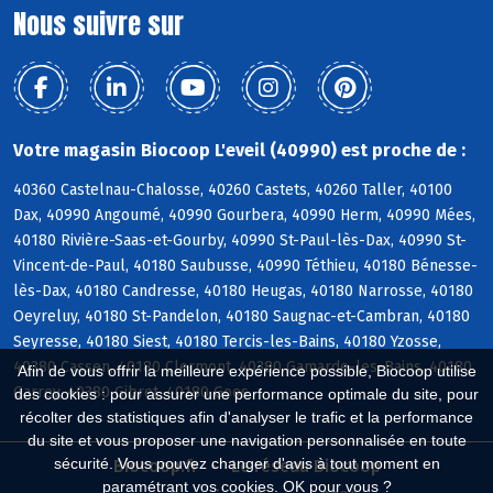
Nous suivre sur
Votre magasin Biocoop L'eveil (40990) est proche de :
40360 Castelnau-Chalosse, 40260 Castets, 40260 Taller, 40100
Dax, 40990 Angoumé, 40990 Gourbera, 40990 Herm, 40990 Mées,
40180 Rivière-Saas-et-Gourby, 40990 St-Paul-lès-Dax, 40990 St-
Vincent-de-Paul, 40180 Saubusse, 40990 Téthieu, 40180 Bénesse-
lès-Dax, 40180 Candresse, 40180 Heugas, 40180 Narrosse, 40180
Oeyreluy, 40180 St-Pandelon, 40180 Saugnac-et-Cambran, 40180
Seyresse, 40180 Siest, 40180 Tercis-les-Bains, 40180 Yzosse,
40380 Cassen, 40180 Clermont, 40380 Gamarde-les-Bains, 40180
Afin de vous offrir la meilleure expérience possible, Biocoop utilise
Garrey, 40380 Gibret, 40180 Goos
des cookies : pour assurer une performance optimale du site, pour
récolter des statistiques afin d'analyser le trafic et la performance
du site et vous proposer une navigation personnalisée en toute
sécurité. Vous pouvez changer d'avis à tout moment en
Biocoop.fr
Le réseau Biocoop
paramétrant vos cookies. OK pour vous ?