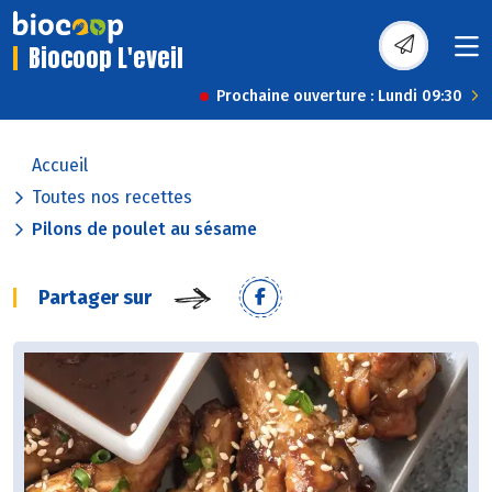
Biocoop L'eveil
Prochaine ouverture : Lundi 09:30
Accueil
Toutes nos recettes
Pilons de poulet au sésame
Partager sur