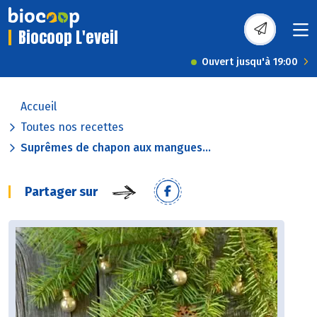
Biocoop L'eveil
Ouvert jusqu'à 19:00
Accueil
Toutes nos recettes
Suprêmes de chapon aux mangues...
Partager sur