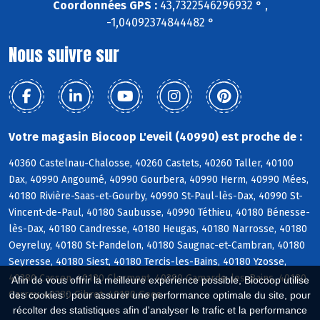
Coordonnées GPS :
43,7322546296932 ° ,
-1,04092374844482 °
Nous suivre sur
Votre magasin Biocoop L'eveil (40990) est proche de :
40360 Castelnau-Chalosse, 40260 Castets, 40260 Taller, 40100
Dax, 40990 Angoumé, 40990 Gourbera, 40990 Herm, 40990 Mées,
40180 Rivière-Saas-et-Gourby, 40990 St-Paul-lès-Dax, 40990 St-
Vincent-de-Paul, 40180 Saubusse, 40990 Téthieu, 40180 Bénesse-
lès-Dax, 40180 Candresse, 40180 Heugas, 40180 Narrosse, 40180
Oeyreluy, 40180 St-Pandelon, 40180 Saugnac-et-Cambran, 40180
Seyresse, 40180 Siest, 40180 Tercis-les-Bains, 40180 Yzosse,
40380 Cassen, 40180 Clermont, 40380 Gamarde-les-Bains, 40180
Afin de vous offrir la meilleure expérience possible, Biocoop utilise
Garrey, 40380 Gibret, 40180 Goos
des cookies : pour assurer une performance optimale du site, pour
récolter des statistiques afin d'analyser le trafic et la performance