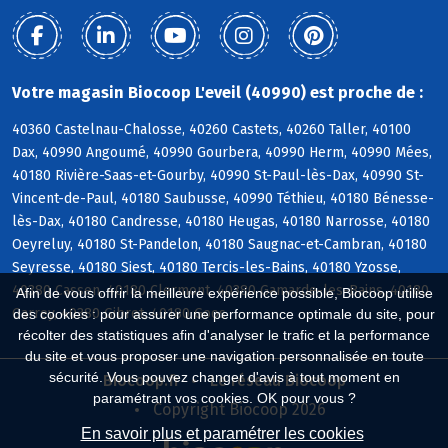
Votre magasin Biocoop L'eveil (40990) est proche de :
40360 Castelnau-Chalosse, 40260 Castets, 40260 Taller, 40100
Dax, 40990 Angoumé, 40990 Gourbera, 40990 Herm, 40990 Mées,
40180 Rivière-Saas-et-Gourby, 40990 St-Paul-lès-Dax, 40990 St-
Vincent-de-Paul, 40180 Saubusse, 40990 Téthieu, 40180 Bénesse-
lès-Dax, 40180 Candresse, 40180 Heugas, 40180 Narrosse, 40180
Oeyreluy, 40180 St-Pandelon, 40180 Saugnac-et-Cambran, 40180
Seyresse, 40180 Siest, 40180 Tercis-les-Bains, 40180 Yzosse,
40380 Cassen, 40180 Clermont, 40380 Gamarde-les-Bains, 40180
Afin de vous offrir la meilleure expérience possible, Biocoop utilise
Garrey, 40380 Gibret, 40180 Goos
des cookies : pour assurer une performance optimale du site, pour
récolter des statistiques afin d'analyser le trafic et la performance
du site et vous proposer une navigation personnalisée en toute
sécurité. Vous pouvez changer d'avis à tout moment en
Biocoop.fr
Le réseau Biocoop
paramétrant vos cookies. OK pour vous ?
Copyright Biocoop 2026
En savoir plus et paramétrer les cookies