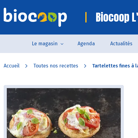
Biocoop L'
Le magasin
Agenda
Actualités
Accueil
Toutes nos recettes
Tartelettes fines à l