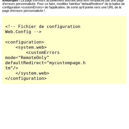
Remarques :
La page d'erreurs actuellement affichée peut être remplacée par une page
d'erreurs personnalisée. Pour ce faire, modifiez l'attribut "defaultRedirect" de la balise de
configuration <customErrors> de l'application, de sorte qu'il pointe vers une URL de la
page d'erreurs personnalisée !
<!-- Fichier de configuration 
Web.Config -->

<configuration>

    <system.web>

        <customErrors 
mode="RemoteOnly" 
defaultRedirect="mycustompage.h
tm"/>

    </system.web>

</configuration>