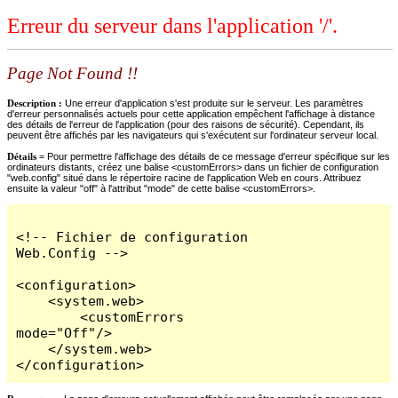
Erreur du serveur dans l'application '/'.
Page Not Found !!
Description :
Une erreur d'application s'est produite sur le serveur. Les paramètres
d'erreur personnalisés actuels pour cette application empêchent l'affichage à distance
des détails de l'erreur de l'application (pour des raisons de sécurité). Cependant, ils
peuvent être affichés par les navigateurs qui s'exécutent sur l'ordinateur serveur local.
Détails =
Pour permettre l'affichage des détails de ce message d'erreur spécifique sur les
ordinateurs distants, créez une balise <customErrors> dans un fichier de configuration
"web.config" situé dans le répertoire racine de l'application Web en cours. Attribuez
ensuite la valeur "off" à l'attribut "mode" de cette balise <customErrors>.
<!-- Fichier de configuration 
Web.Config -->

<configuration>

    <system.web>

        <customErrors 
mode="Off"/>

    </system.web>

</configuration>