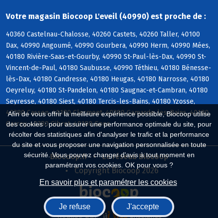
Votre magasin Biocoop L'eveil (40990) est proche de :
40360 Castelnau-Chalosse, 40260 Castets, 40260 Taller, 40100
Dax, 40990 Angoumé, 40990 Gourbera, 40990 Herm, 40990 Mées,
40180 Rivière-Saas-et-Gourby, 40990 St-Paul-lès-Dax, 40990 St-
Vincent-de-Paul, 40180 Saubusse, 40990 Téthieu, 40180 Bénesse-
lès-Dax, 40180 Candresse, 40180 Heugas, 40180 Narrosse, 40180
Oeyreluy, 40180 St-Pandelon, 40180 Saugnac-et-Cambran, 40180
Seyresse, 40180 Siest, 40180 Tercis-les-Bains, 40180 Yzosse,
40380 Cassen, 40180 Clermont, 40380 Gamarde-les-Bains, 40180
Afin de vous offrir la meilleure expérience possible, Biocoop utilise
Garrey, 40380 Gibret, 40180 Goos
des cookies : pour assurer une performance optimale du site, pour
récolter des statistiques afin d'analyser le trafic et la performance
du site et vous proposer une navigation personnalisée en toute
sécurité. Vous pouvez changer d'avis à tout moment en
Biocoop.fr
Le réseau Biocoop
paramétrant vos cookies. OK pour vous ?
Copyright Biocoop 2026
En savoir plus et paramétrer les cookies
Je refuse
J'accepte
Réalisé par