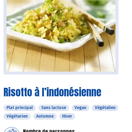
Risotto à l’indonésienne
Plat principal
Sans lactose
Vegan
Végétalien
Végétarien
Automne
Hiver
Nombre de personnes