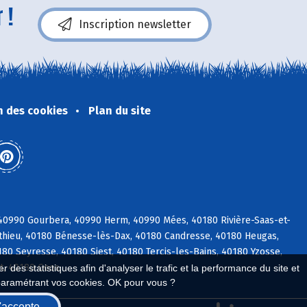
 !
Inscription newsletter
n des cookies
Plan du site
 40990 Gourbera, 40990 Herm, 40990 Mées, 40180 Rivière-Saas-et-
éthieu, 40180 Bénesse-lès-Dax, 40180 Candresse, 40180 Heugas,
0 Seyresse, 40180 Siest, 40180 Tercis-les-Bains, 40180 Yzosse,
t, 40180 Goos
 des statistiques afin d'analyser le trafic et la performance du site et
paramétrant vos cookies. OK pour vous ?
'accepte