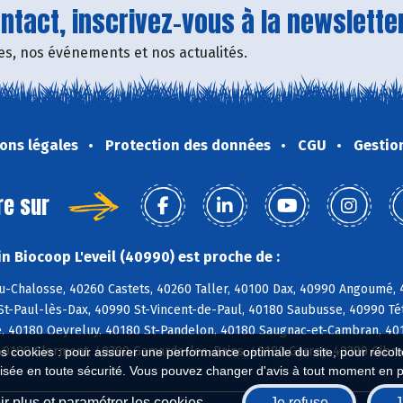
tact, inscrivez-vous à la newsletter
fres, nos événements et nos actualités.
ons légales
Protection des données
CGU
Gestio
re sur
n Biocoop L'eveil (40990) est proche de :
u-Chalosse, 40260 Castets, 40260 Taller, 40100 Dax, 40990 Angoumé,
St-Paul-lès-Dax, 40990 St-Vincent-de-Paul, 40180 Saubusse, 40990 T
, 40180 Oeyreluy, 40180 St-Pandelon, 40180 Saugnac-et-Cambran, 4018
40180 Clermont, 40380 Gamarde-les-Bains, 40180 Garrey, 40380 Gibre
es cookies : pour assurer une performance optimale du site, pour récolter
isée en toute sécurité. Vous pouvez changer d'avis à tout moment en 
r plus et paramétrer les cookies
Je refuse
J