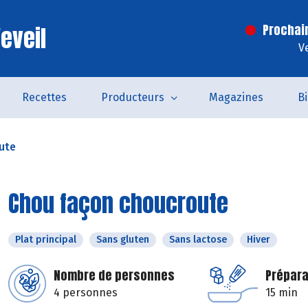
eveil
Prochai
V
Recettes
Producteurs
Magazines
B
ute
Chou façon choucroute
Plat principal
Sans gluten
Sans lactose
Hiver
Nombre de personnes
Prépara
4 personnes
15 min