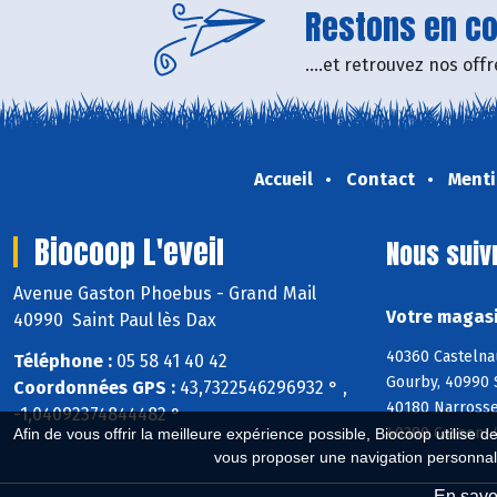
Restons en con
....et retrouvez nos of
Accueil
Contact
Menti
Biocoop L'eveil
Nous suiv
Avenue Gaston Phoebus - Grand Mail
Votre magasi
40990 Saint Paul lès Dax
40360 Castelna
Téléphone :
05 58 41 40 42
Gourby, 40990 
Coordonnées GPS :
43,7322546296932 ° ,
40180 Narrosse
-1,04092374844482 °
40380 Cassen, 
Afin de vous offrir la meilleure expérience possible, Biocoop utilise d
vous proposer une navigation personnal
En savoi