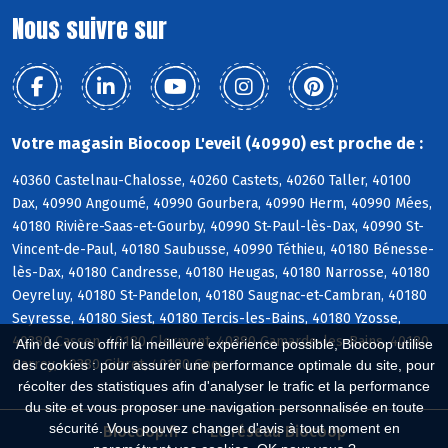
Nous suivre sur
Votre magasin Biocoop L'eveil (40990) est proche de :
40360 Castelnau-Chalosse, 40260 Castets, 40260 Taller, 40100
Dax, 40990 Angoumé, 40990 Gourbera, 40990 Herm, 40990 Mées,
40180 Rivière-Saas-et-Gourby, 40990 St-Paul-lès-Dax, 40990 St-
Vincent-de-Paul, 40180 Saubusse, 40990 Téthieu, 40180 Bénesse-
lès-Dax, 40180 Candresse, 40180 Heugas, 40180 Narrosse, 40180
Oeyreluy, 40180 St-Pandelon, 40180 Saugnac-et-Cambran, 40180
Seyresse, 40180 Siest, 40180 Tercis-les-Bains, 40180 Yzosse,
40380 Cassen, 40180 Clermont, 40380 Gamarde-les-Bains, 40180
Afin de vous offrir la meilleure expérience possible, Biocoop utilise
Garrey, 40380 Gibret, 40180 Goos
des cookies : pour assurer une performance optimale du site, pour
récolter des statistiques afin d'analyser le trafic et la performance
du site et vous proposer une navigation personnalisée en toute
sécurité. Vous pouvez changer d'avis à tout moment en
Biocoop.fr
Le réseau Biocoop