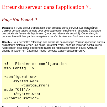
Erreur du serveur dans l'application '/'.
Page Not Found !!
Description :
Une erreur d'application s'est produite sur le serveur. Les paramètres
d'erreur personnalisés actuels pour cette application empêchent l'affichage à distance
des détails de l'erreur de l'application (pour des raisons de sécurité). Cependant, ils
peuvent être affichés par les navigateurs qui s'exécutent sur l'ordinateur serveur local.
Détails =
Pour permettre l'affichage des détails de ce message d'erreur spécifique sur les
ordinateurs distants, créez une balise <customErrors> dans un fichier de configuration
"web.config" situé dans le répertoire racine de l'application Web en cours. Attribuez
ensuite la valeur "off" à l'attribut "mode" de cette balise <customErrors>.
<!-- Fichier de configuration 
Web.Config -->

<configuration>

    <system.web>

        <customErrors 
mode="Off"/>

    </system.web>

</configuration>