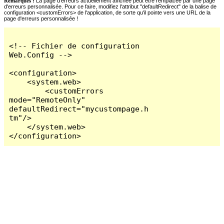
Remarques :
La page d'erreurs actuellement affichée peut être remplacée par une page
d'erreurs personnalisée. Pour ce faire, modifiez l'attribut "defaultRedirect" de la balise de
configuration <customErrors> de l'application, de sorte qu'il pointe vers une URL de la
page d'erreurs personnalisée !
<!-- Fichier de configuration 
Web.Config -->

<configuration>

    <system.web>

        <customErrors 
mode="RemoteOnly" 
defaultRedirect="mycustompage.h
tm"/>

    </system.web>

</configuration>