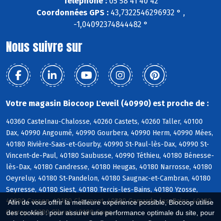
Téléphone :
05 58 41 40 42
Coordonnées GPS :
43,7322546296932 ° ,
-1,04092374844482 °
Nous suivre sur
Votre magasin Biocoop L'eveil (40990) est proche de :
40360 Castelnau-Chalosse, 40260 Castets, 40260 Taller, 40100
Dax, 40990 Angoumé, 40990 Gourbera, 40990 Herm, 40990 Mées,
40180 Rivière-Saas-et-Gourby, 40990 St-Paul-lès-Dax, 40990 St-
Vincent-de-Paul, 40180 Saubusse, 40990 Téthieu, 40180 Bénesse-
lès-Dax, 40180 Candresse, 40180 Heugas, 40180 Narrosse, 40180
Oeyreluy, 40180 St-Pandelon, 40180 Saugnac-et-Cambran, 40180
Seyresse, 40180 Siest, 40180 Tercis-les-Bains, 40180 Yzosse,
40380 Cassen, 40180 Clermont, 40380 Gamarde-les-Bains, 40180
Afin de vous offrir la meilleure expérience possible, Biocoop utilise
Garrey, 40380 Gibret, 40180 Goos
des cookies : pour assurer une performance optimale du site, pour