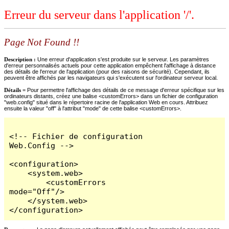
Erreur du serveur dans l'application '/'.
Page Not Found !!
Description :
Une erreur d'application s'est produite sur le serveur. Les paramètres
d'erreur personnalisés actuels pour cette application empêchent l'affichage à distance
des détails de l'erreur de l'application (pour des raisons de sécurité). Cependant, ils
peuvent être affichés par les navigateurs qui s'exécutent sur l'ordinateur serveur local.
Détails =
Pour permettre l'affichage des détails de ce message d'erreur spécifique sur les
ordinateurs distants, créez une balise <customErrors> dans un fichier de configuration
"web.config" situé dans le répertoire racine de l'application Web en cours. Attribuez
ensuite la valeur "off" à l'attribut "mode" de cette balise <customErrors>.
<!-- Fichier de configuration 
Web.Config -->

<configuration>

    <system.web>

        <customErrors 
mode="Off"/>

    </system.web>

</configuration>