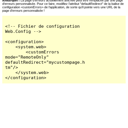
Remarques :
La page d'erreurs actuellement affichée peut être remplacée par une page
d'erreurs personnalisée. Pour ce faire, modifiez l'attribut "defaultRedirect" de la balise de
configuration <customErrors> de l'application, de sorte qu'il pointe vers une URL de la
page d'erreurs personnalisée !
<!-- Fichier de configuration 
Web.Config -->

<configuration>

    <system.web>

        <customErrors 
mode="RemoteOnly" 
defaultRedirect="mycustompage.h
tm"/>

    </system.web>

</configuration>